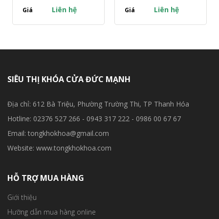
Liên hệ
Liên hệ
Giá
Giá
SIÊU THỊ KHÓA CỬA ĐỨC MẠNH
Địa chỉ: 612 Bà Triệu, Phường Trường Thi, TP Thanh Hóa
Hotline: 02376 527 266 - 0943 317 222 - 0986 00 67 67
Email: tongkhokhoa@gmail.com
Website: www.tongkhokhoa.com
HỖ TRỢ MUA HÀNG
Giới thiệu
Hưỡng dẫn mua hàng online