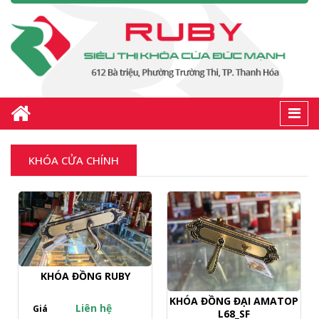
Togg
navi
KHÓA CỬA CHÍNH
KHÓA ĐỒNG RUBY
KHÓA ĐỒNG ĐẠI AMATOP
Liên hệ
Giá
L68_SF