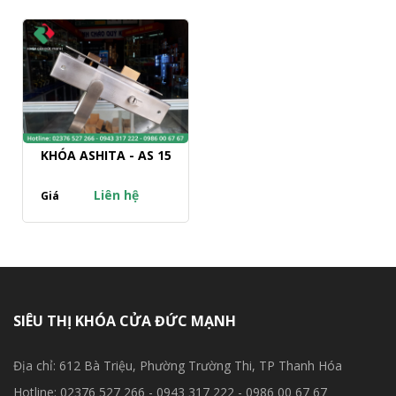
KHÓA ASHITA - AS 15
Liên hệ
Giá
SIÊU THỊ KHÓA CỬA ĐỨC MẠNH
Địa chỉ: 612 Bà Triệu, Phường Trường Thi, TP Thanh Hóa
Hotline: 02376 527 266 - 0943 317 222 - 0986 00 67 67