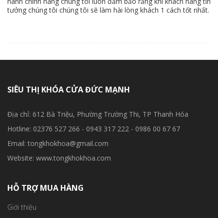
hành chính hãng chúng tôi luôn đảm bảo rằng khi khách hàng tin
tưởng chúng tôi chúng tôi sẽ làm hài lòng khách 1 cách tốt nhất.
SIÊU THỊ KHÓA CỬA ĐỨC MẠNH
Địa chỉ: 612 Bà Triệu, Phường Trường Thi, TP Thanh Hóa
Hotline: 02376 527 266 - 0943 317 222 - 0986 00 67 67
Email: tongkhokhoa@gmail.com
Website: www.tongkhokhoa.com
HỖ TRỢ MUA HÀNG
Giới thiệu