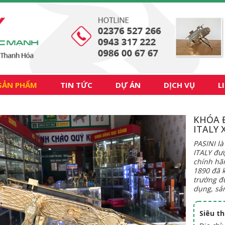
SẢN PHẨM
TIN TỨC
DỰ ÁN
DỊCH VỤ
L
KHÓA 
ITALY 
PASINI l
ITALY đư
chính hã
1890 đã k
trường đư
dụng, sả
Siêu t