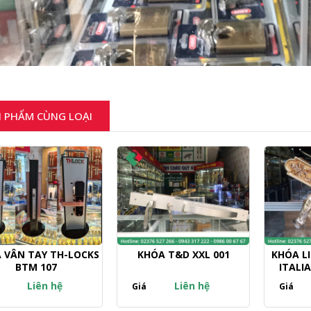
 PHẨM CÙNG LOẠI
 VÂN TAY TH-LOCKS
KHÓA T&D XXL 001
KHÓA LI
BTM 107
ITALI
Liên hệ
Liên hệ
Giá
Giá