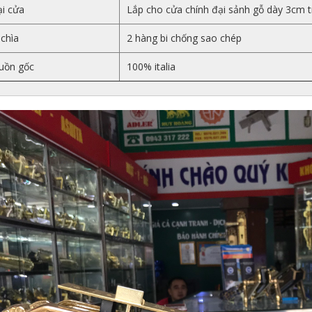
i cửa
Lắp cho cửa chính đại sảnh gỗ dày 3cm t
chìa
2 hàng bi chống sao chép
uồn gốc
100% italia