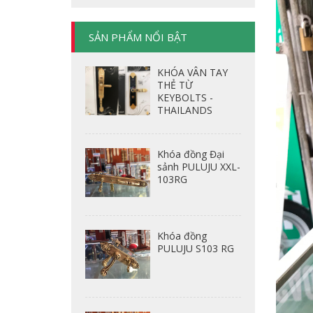
SẢN PHẨM NỔI BẬT
KHÓA VÂN TAY
THẺ TỪ
KEYBOLTS -
THAILANDS
Khóa đồng Đại
sảnh PULUJU XXL-
103RG
Khóa đồng
PULUJU S103 RG