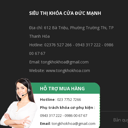
SIÊU THỊ KHÓA CỬA ĐỨC MẠNH
Địa chỉ: 612 Bà Triệu, Phường Trường Thi, TP
Thanh Hóa
Hotline: 02376 527 266 - 0943 317 222 - 0986
00 67 67
Email: tongkhokhoa@gmail.com
Website: www.tongkhokhoa.com
HỖ TRỢ MUA HÀNG
Hotline
: 023 7752 7266
Phụ trách khóa cơ-phụ kiện :
0943 317 222 - 0986 00 67 67
Bản quy
Email
: tongkhokhoa@gmail.com