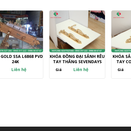
GOLD SSA L6868 PVD
KHÓA ĐỒNG ĐẠI SẢNH RÊU
KHÓA SẢ
24K
TAY THẲNG SEVENDAYS
TAY C
Liên hệ
Liên hệ
Giá
Giá