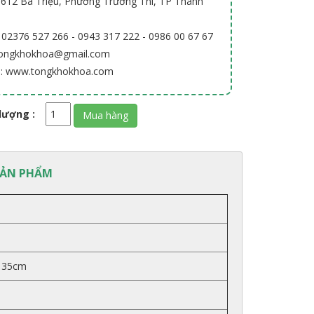
: 612 Bà Triệu, Phường Trường Thi, TP Thanh
: 02376 527 266 - 0943 317 222 - 0986 00 67 67
 tongkhokhoa@gmail.com
e: www.tongkhokhoa.com
lượng :
SẢN PHẨM
i 35cm