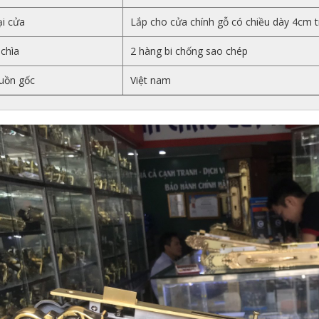
i cửa
Lắp cho cửa chính gỗ có chiều dày 4cm t
chìa
2 hàng bi chống sao chép
uồn gốc
Việt nam