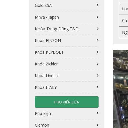
Gold SSA
Loạ
Miwa - Japan
Củ 
KHóa Trung Dũng T&D
Ng
Khóa FINSON
Khóa KEYBOLT
Khóa Zickler
Khóa Linecali
Khóa ITALY
PHỤ KIỆN CỬA
Phụ kiện
Clemon