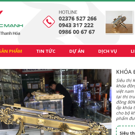
SẢN PHẨM
TIN TỨC
DỰ ÁN
DỊCH VỤ
L
KHÓA 
Siêu thị
khóa đồn
việt nam
tại thị t
đồng 80%
ốp khóa t
cho bộ kh
phẩm đư
Siêu t