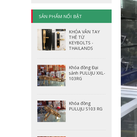
SẢN PHẨM NỔI BẬT
KHÓA VÂN TAY
THẺ TỪ
KEYBOLTS -
THAILANDS
Khóa đồng Đại
sảnh PULUJU XXL-
103RG
Khóa đồng
PULUJU S103 RG